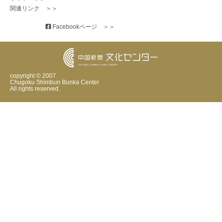
関連リンク　＞＞
 Facebookページ　＞＞
copyright © 2007
Chugoku Shimbun Bunka Center
All rights reserved.