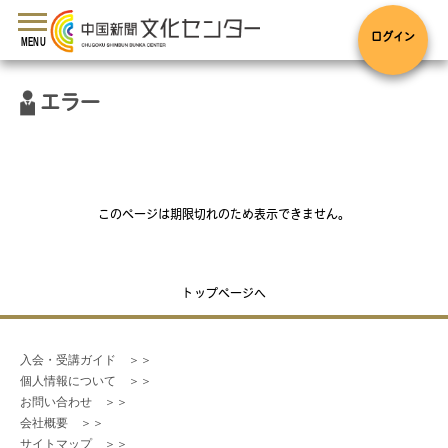
toggle
navigation
ログイン
MENU
エラー
このページは期限切れのため表示できません。
トップページへ
入会・受講ガイド　＞＞
個人情報について　＞＞
お問い合わせ　＞＞
会社概要　＞＞
サイトマップ　＞＞