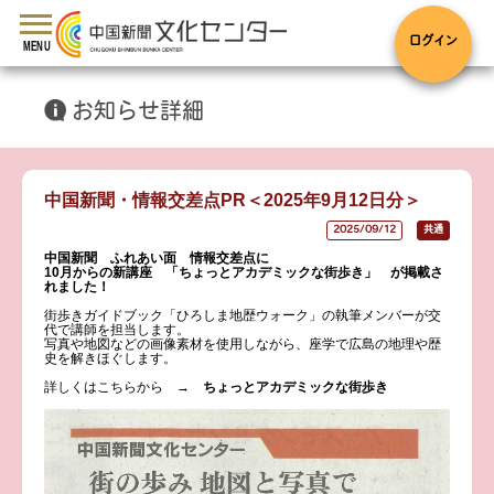
toggle
navigation
ログイン
MENU
お知らせ詳細
中国新聞・情報交差点PR＜2025年9月12日分＞
2025/09/12
共通
中国新聞 ふれあい面 情報交差点に
10月からの新講座
「ちょっとアカデミックな街歩き」
が掲載さ
れました！
街歩きガイドブック「ひろしま地歴ウォーク」の執筆メンバーが交
代で講師を担当します。
写真や地図などの画像素材を使用しながら、座学で広島の地理や歴
史を解きほぐします。
詳しくはこちらから →
ちょっとアカデミックな街歩き