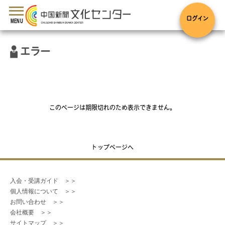
toggle
navigation
ログイン
MENU
エラー
このページは期限切れのため表示できません。
トップページへ
入会・受講ガイド　＞＞
個人情報について　＞＞
お問い合わせ　＞＞
会社概要　＞＞
サイトマップ　＞＞