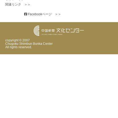
関連リンク　＞＞
 Facebookページ　＞＞
copyright © 2007
Chugoku Shimbun Bunka Center
All rights reserved.