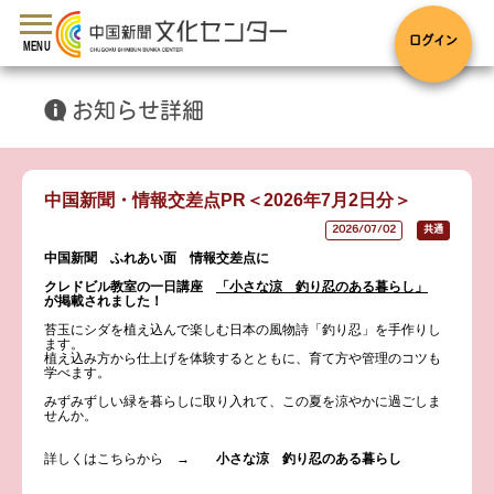
toggle
navigation
ログイン
MENU
お知らせ詳細
中国新聞・情報交差点PR＜2026年7月2日分＞
2026/07/02
共通
中国新聞 ふれあい面 情報交差点に
クレドビル教室の一日講座
「小さな涼 釣り忍のある暮らし」
が掲載されました！
苔玉にシダを植え込んで楽しむ日本の風物詩「釣り忍」を手作りし
ます。
植え込み方から仕上げを体験するとともに、育て方や管理のコツも
学べます。
みずみずしい緑を暮らしに取り入れて、この夏を涼やかに過ごしま
せんか。
詳しくはこちらから →
小さな涼 釣り忍のある暮らし