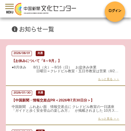
toggle
navigation
ログイン
MENU
お知らせ一覧
2026/08/01
共通
【お休みについて「8～9月」】
●8月休み 8/11（火）～8/16（日） お盆休み休業
日曜日＝クレドビル教室・五日市教室は営業（8/2・
8/9・8/23・8/30） ●9月休み 9/21（月）～9/2
もっと見る ＞＞
2026/07/30
共通
【中国新聞・情報交差点PR＜2026年7月30日分＞】
中国新聞 ふれあい面 情報交差点に クレドビル教室の一日講座
「ガイドと歩く安全登山の楽しみ方」 が掲載されました 10月スタ
ートの現地講座に向けた事前講座です。 装備や服装の選び方、
もっと見る ＞＞