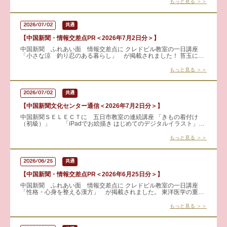
もっと見る ＞＞
2026/07/02
共通
【中国新聞・情報交差点PR＜2026年7月2日分＞】
中国新聞 ふれあい面 情報交差点に クレドビル教室の一日講座
「小さな涼 釣り忍のある暮らし」 が掲載されました！ 苔玉にシ
ダを植え込んで楽しむ日本の風物詩「釣り忍」を手作りします。
もっと見る ＞＞
2026/07/02
共通
【中国新聞文化センター通信＜2026年7月2日分＞】
中国新聞ＳＥＬＥＣＴに 五日市教室の連続講座 「きもの着付け
（初級）」 「iPadでお絵描き はじめてのデジタルイラスト」
が掲載されました！ 体験・見学も可能です！！ 詳し
もっと見る ＞＞
2026/06/25
共通
【中国新聞・情報交差点PR＜2026年6月25日分＞】
中国新聞 ふれあい面 情報交差点に クレドビル教室の一日講座
「性格・心身を整える漢方」 が掲載されました。 東洋医学の重要
な考え方「気」に注目し、心と体のバランスとの関係を分かりやす
く
もっと見る ＞＞