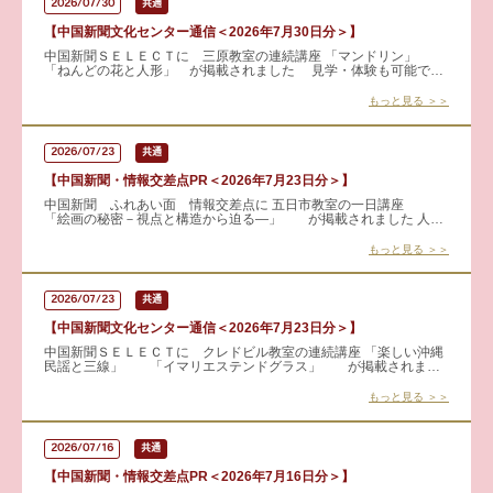
2026/07/30
共通
【中国新聞文化センター通信＜2026年7月30日分＞】
中国新聞ＳＥＬＥＣＴに 三原教室の連続講座 「マンドリン」
「ねんどの花と人形」 が掲載されました 見学・体験も可能で
す！！ 詳細はこちらから → マンドリン
もっと見る ＞＞
2026/07/23
共通
【中国新聞・情報交差点PR＜2026年7月23日分＞】
中国新聞 ふれあい面 情報交差点に 五日市教室の一日講座
「絵画の秘密－視点と構造から迫る―」 が掲載されました 人物
の表情や構図、作品に隠された物語に目を向けると、絵画の見え方
もっと見る ＞＞
2026/07/23
共通
【中国新聞文化センター通信＜2026年7月23日分＞】
中国新聞ＳＥＬＥＣＴに クレドビル教室の連続講座 「楽しい沖縄
民謡と三線」 「イマリエステンドグラス」 が掲載されまし
た 見学・体験も可能です！！ 詳しくはこちらから &rar
もっと見る ＞＞
2026/07/16
共通
【中国新聞・情報交差点PR＜2026年7月16日分＞】