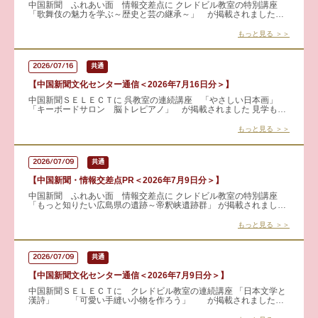
中国新聞 ふれあい面 情報交差点に クレドビル教室の特別講座
「歌舞伎の魅力を学ぶ～歴史と芸の継承～」 が掲載されました！
歌舞伎は難しい古典芸能ではなく、長く愛されてきたエンターテイ
ン
もっと見る ＞＞
2026/07/16
共通
【中国新聞文化センター通信＜2026年7月16日分＞】
中国新聞ＳＥＬＥＣＴに 呉教室の連続講座 「やさしい日本画」
「キーボードサロン 脳トレピアノ」 が掲載されました 見学も可
能です！ 詳細はこちらから → やさしい日本画
もっと見る ＞＞
2026/07/09
共通
【中国新聞・情報交差点PR＜2026年7月9日分＞】
中国新聞 ふれあい面 情報交差点に クレドビル教室の特別講座
「もっと知りたい広島県の遺跡～帝釈峡遺跡群」 が掲載されまし
た。 中国地方を代表する縄文時代の遺跡・帝釈峡遺跡群をテーマに
もっと見る ＞＞
2026/07/09
共通
【中国新聞文化センター通信＜2026年7月9日分＞】
中国新聞ＳＥＬＥＣＴに クレドビル教室の連続講座 「日本文学と
漢詩」 「可愛い手縫い小物を作ろう」 が掲載されました。
見学も可能です！ 詳細はこちらから → 日本文学