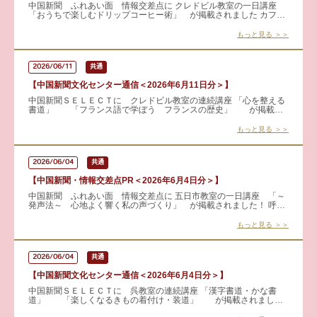
中国新聞 ふれあい面 情報交差点に クレドビル教室の一日講座
「おうちで楽しむドリップコーヒー術」 が掲載されました カフェ
インや雑味、えぐみを押さえた、すっきり飲みやすいドリップ法を
学
もっと見る ＞＞
2026/06/11
共通
【中国新聞文化センター通信＜2026年6月11日分＞】
中国新聞ＳＥＬＥＣＴに クレドビル教室の連続講座 「心を整える
書道」 「フランス語で学ぼう フランスの歴史」 が掲載さ
れました 見学・体験も可能です！ 詳しくはこちらから &r
もっと見る ＞＞
2026/06/04
共通
【中国新聞・情報交差点PR＜2026年6月4日分＞】
中国新聞 ふれあい面 情報交差点に 五日市教室の一日講座 「～
発声法～ 心地よく響く私の声づくり」 が掲載されました！ 呼吸
法や声の仕組みを学び、喉に負担をかけずに響く声づくりを目指し
ま
もっと見る ＞＞
2026/06/04
共通
【中国新聞文化センター通信＜2026年6月4日分＞】
中国新聞ＳＥＬＥＣＴに 呉教室の連続講座 「漢字書道・かな書
道」 「楽しくなるきもの着付け・装道」 が掲載されました
見学も可能です！ 詳しくはこちらから → 漢字