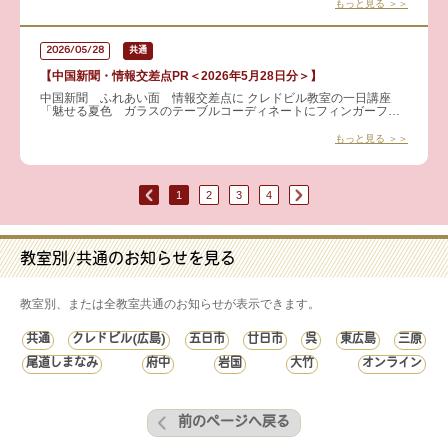
もっと見る ＞＞
2026/05/28
共通
【中国新聞・情報交差点PR＜2026年5月28日分＞】
中国新聞 ふれあい面 情報交差点に クレドビル教室の一日講座
「魅せる夏色 ガラスのテーブルコーディネートにフィンガーフー
ドで食卓に彩りを」 が掲載されました。 涼やかなガラス
もっと見る ＞＞
1
2
3
4
教室別/共通のお知らせを見る
教室別、または全教室共通のお知らせが表示できます。
共通
クレドビル(広島)
五日市
廿日市
呉
東広島
三原
尾道しまなみ
府中
岩国
大竹
オンライン
前のページへ戻る