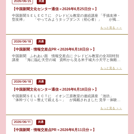
2026/06/25
共通
【中国新聞文化センター通信＜2026年6月25日分＞】
中国新聞ＳＥＬＥＣＴに クレドビル教室の連続講座 「手描友禅・
型友禅」 「やってみようタップダンス（初心者）」 が掲載
されました 見学・体験も可能です！！ 詳細はこちらから &
もっと見る ＞＞
2026/06/18
共通
【中国新聞・情報交差点PR＜2026年6月18日分＞】
中国新聞 ふれあい面 情報交差点に クレドビル教室の全3回特別
講座 「海に臨む天空の城 資料から見る米子城大小天守と御殿・
城下町の町家」 が掲載されました。 近年注目を集める米子城。
もっと見る ＞＞
2026/06/18
共通
【中国新聞文化センター通信＜2026年6月18日分＞】
中国新聞ＳＥＬＥＣＴに イオン三原教室の連続講座 「池坊」
「体幹づくり～整えて鍛える～」 が掲載されました 見学・体験も
可能です！ 詳しくはこちらから → 池坊
もっと見る ＞＞
2026/06/11
共通
【中国新聞・情報交差点PR＜2026年6月11日分＞】