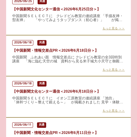
2026/06/25
共通
【中国新聞文化センター通信＜2026年6月25日分＞】
中国新聞ＳＥＬＥＣＴに クレドビル教室の連続講座 「手描友禅・
型友禅」 「やってみようタップダンス（初心者）」 が掲載
されました 見学・体験も可能です！！ 詳細はこちらから &
もっと見る ＞＞
2026/06/18
共通
【中国新聞・情報交差点PR＜2026年6月18日分＞】
中国新聞 ふれあい面 情報交差点に クレドビル教室の全3回特別
講座 「海に臨む天空の城 資料から見る米子城大小天守と御殿・
城下町の町家」 が掲載されました。 近年注目を集める米子城。
もっと見る ＞＞
2026/06/18
共通
【中国新聞文化センター通信＜2026年6月18日分＞】
中国新聞ＳＥＬＥＣＴに イオン三原教室の連続講座 「池坊」
「体幹づくり～整えて鍛える～」 が掲載されました 見学・体験も
可能です！ 詳しくはこちらから → 池坊
もっと見る ＞＞
2026/06/11
共通
【中国新聞・情報交差点PR＜2026年6月11日分＞】