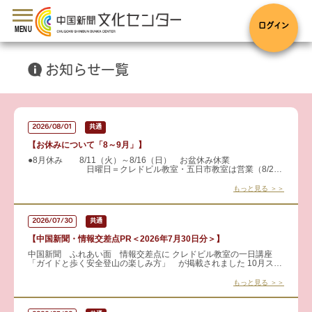
toggle
navigation
ログイン
MENU
お知らせ一覧
2026/08/01
共通
【お休みについて「8～9月」】
●8月休み 8/11（火）～8/16（日） お盆休み休業
日曜日＝クレドビル教室・五日市教室は営業（8/2・
8/9・8/23・8/30） ●9月休み 9/21（月）～9/2
もっと見る ＞＞
2026/07/30
共通
【中国新聞・情報交差点PR＜2026年7月30日分＞】
中国新聞 ふれあい面 情報交差点に クレドビル教室の一日講座
「ガイドと歩く安全登山の楽しみ方」 が掲載されました 10月スタ
ートの現地講座に向けた事前講座です。 装備や服装の選び方、
もっと見る ＞＞