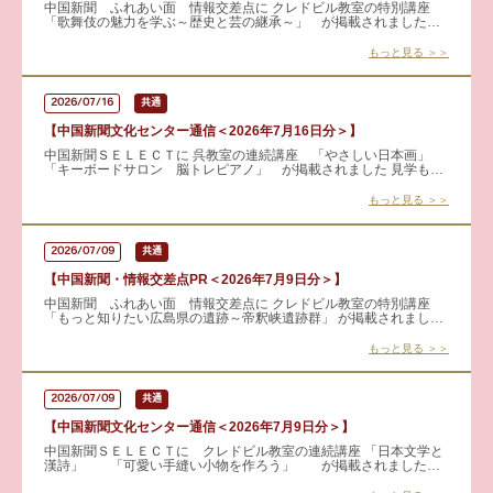
中国新聞 ふれあい面 情報交差点に クレドビル教室の特別講座
「歌舞伎の魅力を学ぶ～歴史と芸の継承～」 が掲載されました！
歌舞伎は難しい古典芸能ではなく、長く愛されてきたエンターテイ
ン
もっと見る ＞＞
2026/07/16
共通
【中国新聞文化センター通信＜2026年7月16日分＞】
中国新聞ＳＥＬＥＣＴに 呉教室の連続講座 「やさしい日本画」
「キーボードサロン 脳トレピアノ」 が掲載されました 見学も可
能です！ 詳細はこちらから → やさしい日本画
もっと見る ＞＞
2026/07/09
共通
【中国新聞・情報交差点PR＜2026年7月9日分＞】
中国新聞 ふれあい面 情報交差点に クレドビル教室の特別講座
「もっと知りたい広島県の遺跡～帝釈峡遺跡群」 が掲載されまし
た。 中国地方を代表する縄文時代の遺跡・帝釈峡遺跡群をテーマに
もっと見る ＞＞
2026/07/09
共通
【中国新聞文化センター通信＜2026年7月9日分＞】
中国新聞ＳＥＬＥＣＴに クレドビル教室の連続講座 「日本文学と
漢詩」 「可愛い手縫い小物を作ろう」 が掲載されました。
見学も可能です！ 詳細はこちらから → 日本文学