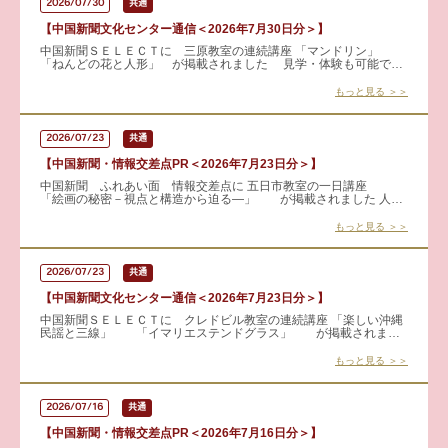
2026/07/30
共通
【中国新聞文化センター通信＜2026年7月30日分＞】
中国新聞ＳＥＬＥＣＴに 三原教室の連続講座 「マンドリン」
「ねんどの花と人形」 が掲載されました 見学・体験も可能で
す！！ 詳細はこちらから → マンドリン
もっと見る ＞＞
2026/07/23
共通
【中国新聞・情報交差点PR＜2026年7月23日分＞】
中国新聞 ふれあい面 情報交差点に 五日市教室の一日講座
「絵画の秘密－視点と構造から迫る―」 が掲載されました 人物
の表情や構図、作品に隠された物語に目を向けると、絵画の見え方
もっと見る ＞＞
2026/07/23
共通
【中国新聞文化センター通信＜2026年7月23日分＞】
中国新聞ＳＥＬＥＣＴに クレドビル教室の連続講座 「楽しい沖縄
民謡と三線」 「イマリエステンドグラス」 が掲載されまし
た 見学・体験も可能です！！ 詳しくはこちらから &rar
もっと見る ＞＞
2026/07/16
共通
【中国新聞・情報交差点PR＜2026年7月16日分＞】