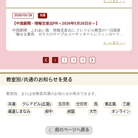
もっと見る ＞＞
2026/05/28
共通
【中国新聞・情報交差点PR＜2026年5月28日分＞】
中国新聞 ふれあい面 情報交差点に クレドビル教室の一日講座
「魅せる夏色 ガラスのテーブルコーディネートにフィンガーフー
ドで食卓に彩りを」 が掲載されました。 涼やかなガラス
もっと見る ＞＞
1
2
3
4
教室別/共通のお知らせを見る
教室別、または全教室共通のお知らせが表示できます。
共通
クレドビル(広島)
五日市
廿日市
呉
東広島
三原
尾道しまなみ
府中
岩国
大竹
オンライン
前のページへ戻る