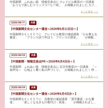
中国新聞 ふれあい面 情報交差点に クレドビル教室の一日講座
「おうちで楽しむドリップコーヒー術」 が掲載されました カフェ
インや雑味、えぐみを押さえた、すっきり飲みやすいドリップ法を
学
もっと見る ＞＞
2026/06/11
共通
【中国新聞文化センター通信＜2026年6月11日分＞】
中国新聞ＳＥＬＥＣＴに クレドビル教室の連続講座 「心を整える
書道」 「フランス語で学ぼう フランスの歴史」 が掲載さ
れました 見学・体験も可能です！ 詳しくはこちらから &r
もっと見る ＞＞
2026/06/04
共通
【中国新聞・情報交差点PR＜2026年6月4日分＞】
中国新聞 ふれあい面 情報交差点に 五日市教室の一日講座 「～
発声法～ 心地よく響く私の声づくり」 が掲載されました！ 呼吸
法や声の仕組みを学び、喉に負担をかけずに響く声づくりを目指し
ま
もっと見る ＞＞
2026/06/04
共通
【中国新聞文化センター通信＜2026年6月4日分＞】
中国新聞ＳＥＬＥＣＴに 呉教室の連続講座 「漢字書道・かな書
道」 「楽しくなるきもの着付け・装道」 が掲載されました
見学も可能です！ 詳しくはこちらから → 漢字