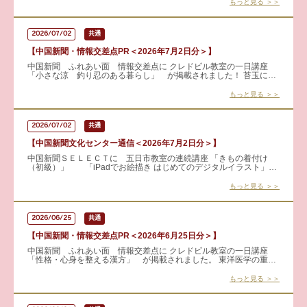
もっと見る ＞＞
2026/07/02
共通
【中国新聞・情報交差点PR＜2026年7月2日分＞】
中国新聞 ふれあい面 情報交差点に クレドビル教室の一日講座
「小さな涼 釣り忍のある暮らし」 が掲載されました！ 苔玉にシ
ダを植え込んで楽しむ日本の風物詩「釣り忍」を手作りします。
もっと見る ＞＞
2026/07/02
共通
【中国新聞文化センター通信＜2026年7月2日分＞】
中国新聞ＳＥＬＥＣＴに 五日市教室の連続講座 「きもの着付け
（初級）」 「iPadでお絵描き はじめてのデジタルイラスト」
が掲載されました！ 体験・見学も可能です！！ 詳し
もっと見る ＞＞
2026/06/25
共通
【中国新聞・情報交差点PR＜2026年6月25日分＞】
中国新聞 ふれあい面 情報交差点に クレドビル教室の一日講座
「性格・心身を整える漢方」 が掲載されました。 東洋医学の重要
な考え方「気」に注目し、心と体のバランスとの関係を分かりやす
く
もっと見る ＞＞