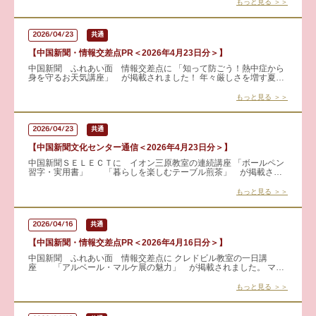
し、心豊か
もっと見る ＞＞
2026/04/23
共通
【中国新聞・情報交差点PR＜2026年4月23日分＞】
中国新聞 ふれあい面 情報交差点に 「知って防ごう！熱中症から
身を守るお天気講座」 が掲載されました！ 年々厳しさを増す夏の
暑さ。知らないうちに進む熱中症から自分や家族を守るために必要
な
もっと見る ＞＞
2026/04/23
共通
【中国新聞文化センター通信＜2026年4月23日分＞】
中国新聞ＳＥＬＥＣＴに イオン三原教室の連続講座 「ボールペン
習字・実用書」 「暮らしを楽しむテーブル煎茶」 が掲載され
ました 見学も可能です！ 詳しくはこちらから →
もっと見る ＞＞
2026/04/16
共通
【中国新聞・情報交差点PR＜2026年4月16日分＞】
中国新聞 ふれあい面 情報交差点に クレドビル教室の一日講
座 「アルベール・マルケ展の魅力」 が掲載されました。 マテ
ィスが「北斎のようだ」と称賛した画家・マルケ。その卓越したデ
ッサン
もっと見る ＞＞