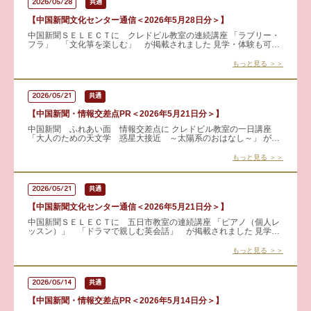
2026/05/28
共通
【中国新聞文化センター通信＜2026年5月28日分＞】
中国新聞ＳＥＬＥＣＴに クレドビル教室の連続講座 「ラブリー・
フラ」 「文化箏を楽しむ」 が掲載されました 見学・体験も可能
です！ 詳しくはこちらから → 「ラブリー・
もっと見る ＞＞
2026/05/21
共通
【中国新聞・情報交差点PR＜2026年5月21日分＞】
中国新聞 ふれあい面 情報交差点に クレドビル教室の一日講座
「大人のための天文学 惑星大接近 ～太陽系のおはなし～」 が掲
載されました！ ６月上旬、金星と木星が夜空で大接近！宇宙
もっと見る ＞＞
2026/05/21
共通
【中国新聞文化センター通信＜2026年5月21日分＞】
中国新聞ＳＥＬＥＣＴに 五日市教室の連続講座 「ピアノ（個人レ
ッスン）」 「ドラマで親しむ英会話」 が掲載されました 見学・
体験も可能です！ 詳しくはこちらから → ピ
もっと見る ＞＞
2026/05/14
共通
【中国新聞・情報交差点PR＜2026年5月14日分＞】