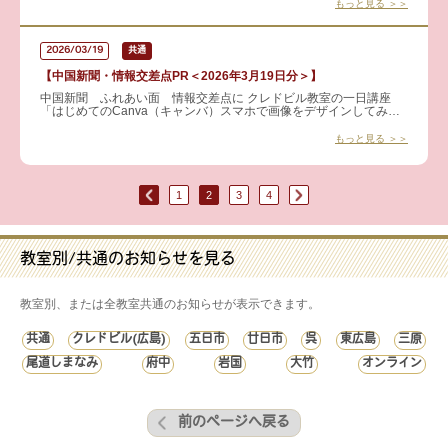
もっと見る ＞＞
2026/03/19
共通
【中国新聞・情報交差点PR＜2026年3月19日分＞】
中国新聞 ふれあい面 情報交差点に クレドビル教室の一日講座
「はじめてのCanva（キャンバ）スマホで画像をデザインしてみよ
う～基礎編～」 が掲載されました 無料デザインアプリ「
もっと見る ＞＞
1
2
3
4
教室別/共通のお知らせを見る
教室別、または全教室共通のお知らせが表示できます。
共通
クレドビル(広島)
五日市
廿日市
呉
東広島
三原
尾道しまなみ
府中
岩国
大竹
オンライン
前のページへ戻る