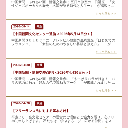
中国新聞 ふれあい面 情報交差点に 五日市教室の一日講座 「女
性ジャズボーカルの歴史－名演が語る時代と人生ー」 が掲載され
ました 時代を彩った女性ジャズボーカルたちの軌跡を、名演
もっと見る ＞＞
2026/05/14
共通
【中国新聞文化センター通信＜2026年5月14日分＞】
中国新聞ＳＥＬＥＣＴに クレドビル教室の連続講座 「はじめての
フラメンコ」 「女性のためのやさしい将棋と教え方」 が掲
載されました 見学・体験も可能です！ 詳しくはこちらから
もっと見る ＞＞
2026/04/30
共通
【中国新聞・情報交差点PR＜2026年4月30日分＞】
中国新聞 ふれあい面 情報交差点に 「やっぱりバラが好き！ バ
ラの魅力に触れ、好みの色で束ねるブーケ」 が掲載されました 好
みの色を選んで、自分だけのスプレーバラのブーケを作りません
か。
もっと見る ＞＞
2026/04/28
共通
【フリーランス法に対する基本方針】
平素より、当文化センターの運営にご理解とご協力を賜り、心より
御礼申し上げます。 私たちは「学ぶよろこび 広がる仲間」をスロ
ーガンに掲げ、地域の皆さまに健康づくりや社会参加の機会を提供