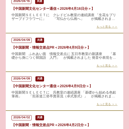
2026/04/16
共通
【中国新聞文化センター通信＜2026年4月16日分＞】
中国新聞ＳＥＬＥＣＴに クレドビル教室の連続講座 「生花をプリ
ザーブドフラワーに」 「写仏から仏画へ」 が掲載されまし
た 見学も可能です！ 詳細はこちらから → 生
もっと見る ＞＞
2026/04/09
共通
【中国新聞・情報交差点PR＜2026年4月9日分＞】
中国新聞 ふれあい面 情報交差点に 五日市教室の新講座 「基
礎から身につく韓国語 入門」 が掲載されました 発音や表現を基
礎から丁寧に学び、すぐに使える〝生きた韓国語〟を習得しません
か
もっと見る ＞＞
2026/04/09
共通
【中国新聞文化センター通信＜2026年4月9日分＞】
中国新聞ＳＥＬＥＣＴに 呉教室の連続講座 「基礎から始める色鉛
筆画」 「煎茶道三癸亭賣茶流（卓式形式）」 が掲載されまし
た 見学・体験も可能です！！ 詳細はこちらから &rarr
もっと見る ＞＞
2026/04/02
共通
【中国新聞・情報交差点PR＜2026年4月2日分＞】