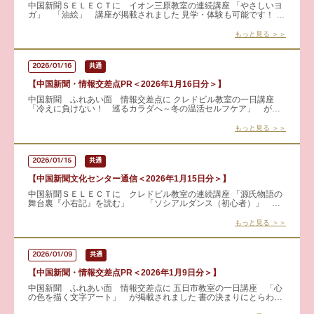
中国新聞ＳＥＬＥＣＴに イオン三原教室の連続講座 「やさしいヨ
ガ」 「油絵」 講座が掲載されました 見学・体験も可能です！ 詳
細はこちらから → やさしいヨガ
もっと見る ＞＞
2026/01/16
共通
【中国新聞・情報交差点PR＜2026年1月16日分＞】
中国新聞 ふれあい面 情報交差点に クレドビル教室の一日講座
「冷えに負けない！ 巡るカラダへ～冬の温活セルフケア」 が掲
載されました 冷えや肩こり、腰の重だるさ・・・そんな冬の不調
もっと見る ＞＞
2026/01/15
共通
【中国新聞文化センター通信＜2026年1月15日分＞】
中国新聞ＳＥＬＥＣＴに クレドビル教室の連続講座 「源氏物語の
舞台裏『小右記』を読む」 「ソシアルダンス（初心者）」 が
掲載されました 見学・体験も可能です！ 詳細はこちらから
もっと見る ＞＞
2026/01/09
共通
【中国新聞・情報交差点PR＜2026年1月9日分＞】
中国新聞 ふれあい面 情報交差点に 五日市教室の一日講座 「心
の色を描く文字アート」 が掲載されました 書の決まりにとらわれ
ない、心のままのアート文字。 顔彩のやさしい色合いで彩り、感