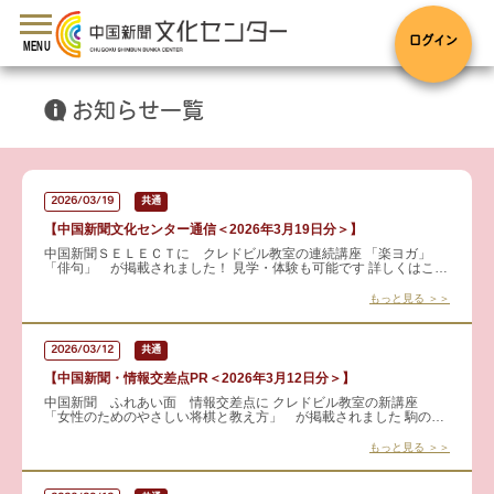
toggle
navigation
ログイン
MENU
お知らせ一覧
2026/03/19
共通
【中国新聞文化センター通信＜2026年3月19日分＞】
中国新聞ＳＥＬＥＣＴに クレドビル教室の連続講座 「楽ヨガ」
「俳句」 が掲載されました！ 見学・体験も可能です 詳しくはこち
らから → 楽ヨガ
もっと見る ＞＞
2026/03/12
共通
【中国新聞・情報交差点PR＜2026年3月12日分＞】
中国新聞 ふれあい面 情報交差点に クレドビル教室の新講座
「女性のためのやさしい将棋と教え方」 が掲載されました 駒の動
かし方など基礎から学び、将棋の楽しさを体感します。さらに、人
に教
もっと見る ＞＞