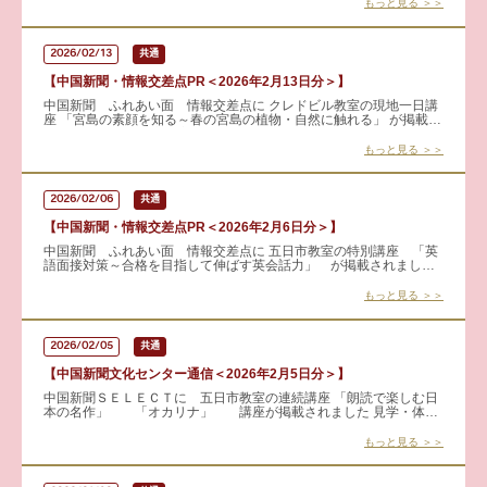
もっと見る ＞＞
2026/02/13
共通
【中国新聞・情報交差点PR＜2026年2月13日分＞】
中国新聞 ふれあい面 情報交差点に クレドビル教室の現地一日講
座 「宮島の素顔を知る～春の宮島の植物・自然に触れる」 が掲載さ
れました。 世界遺産・宮島の本当の魅力はその〝自
もっと見る ＞＞
2026/02/06
共通
【中国新聞・情報交差点PR＜2026年2月6日分＞】
中国新聞 ふれあい面 情報交差点に 五日市教室の特別講座 「英
語面接対策～合格を目指して伸ばす英会話力」 が掲載されました
英検３級から実施される面接試験。その２次試験対策をしません
もっと見る ＞＞
2026/02/05
共通
【中国新聞文化センター通信＜2026年2月5日分＞】
中国新聞ＳＥＬＥＣＴに 五日市教室の連続講座 「朗読で楽しむ日
本の名作」 「オカリナ」 講座が掲載されました 見学・体験
も可能です！ 詳しくはこちらから → 朗読で
もっと見る ＞＞