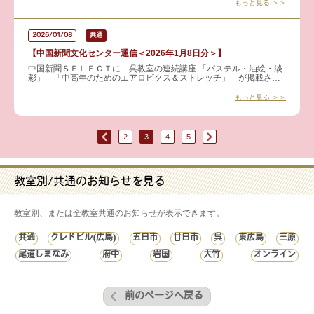
もっと見る ＞＞
2026/01/08
共通
【中国新聞文化センター通信＜2026年1月8日分＞】
中国新聞ＳＥＬＥＣＴに 呉教室の連続講座 「パステル・油絵・淡
彩」 「中高年のためのエアロビクス＆ストレッチ」 が掲載され
ました！ 見学も可能です 詳細はこちらから →
もっと見る ＞＞
2
3
4
5
教室別/共通のお知らせを見る
教室別、または全教室共通のお知らせが表示できます。
共通
クレドビル(広島)
五日市
廿日市
呉
東広島
三原
尾道しまなみ
府中
岩国
大竹
オンライン
前のページへ戻る