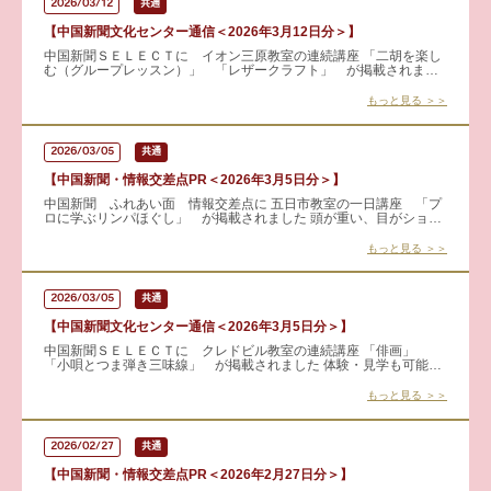
2026/03/12
共通
【中国新聞文化センター通信＜2026年3月12日分＞】
中国新聞ＳＥＬＥＣＴに イオン三原教室の連続講座 「二胡を楽し
む（グループレッスン）」 「レザークラフト」 が掲載されまし
た 見学も可能です。 詳しくはこちらから → 二胡
もっと見る ＞＞
2026/03/05
共通
【中国新聞・情報交差点PR＜2026年3月5日分＞】
中国新聞 ふれあい面 情報交差点に 五日市教室の一日講座 「プ
ロに学ぶリンパほぐし」 が掲載されました 頭が重い、目がショボ
ショボ、首・肩がガチガチ・・・。そんな不調を整えませんか。
もっと見る ＞＞
2026/03/05
共通
【中国新聞文化センター通信＜2026年3月5日分＞】
中国新聞ＳＥＬＥＣＴに クレドビル教室の連続講座 「俳画」
「小唄とつま弾き三味線」 が掲載されました 体験・見学も可能で
す！ 詳細はこちらから → 俳画
もっと見る ＞＞
2026/02/27
共通
【中国新聞・情報交差点PR＜2026年2月27日分＞】