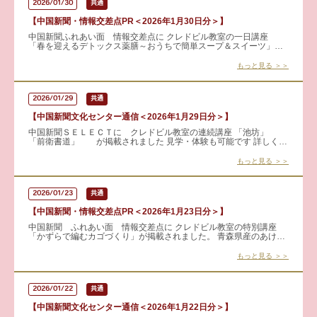
2026/01/30
共通
【中国新聞・情報交差点PR＜2026年1月30日分＞】
中国新聞ふれあい面 情報交差点に クレドビル教室の一日講座
「春を迎えるデトックス薬膳～おうちで簡単スープ＆スイーツ」が
掲載されました 冬にため込んだものを手放して体を整えませんか。
もっと見る ＞＞
2026/01/29
共通
【中国新聞文化センター通信＜2026年1月29日分＞】
中国新聞ＳＥＬＥＣＴに クレドビル教室の連続講座 「池坊」
「前衛書道」 が掲載されました 見学・体験も可能です 詳しくは
こちらから → 池坊
もっと見る ＞＞
2026/01/23
共通
【中国新聞・情報交差点PR＜2026年1月23日分＞】
中国新聞 ふれあい面 情報交差点に クレドビル教室の特別講座
「かずらで編むカゴづくり」が掲載されました。 青森県産のあけび
のツルで、自然のぬくもりあふれるカゴを編みませんか。 やさ
もっと見る ＞＞
2026/01/22
共通
【中国新聞文化センター通信＜2026年1月22日分＞】