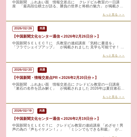
中国新聞 ふれあい面 情報交差点に クレドビル教室の一日講
座 「最高段位棋士が語る、勝負の世界と将棋の魅力」 が掲載され
ました！ 広島出身の棋士、山崎隆之九段が 〝自身の将棋人生〟
もっと見る ＞＞
2026/02/26
共通
【中国新聞文化センター通信＜2026年2月26日分＞】
中国新聞ＳＥＬＥＣＴに 呉教室の連続講座 「気軽に書道を」
「フラでシェイプアップ」 が掲載されました 見学も可能です！ 詳
細はこちらから → 気軽に書道を
もっと見る ＞＞
2026/02/20
共通
【中国新聞・情報交差点PR＜2026年2月20日分＞】
中国新聞 ふれあい面 情報交差点に クレドビル教室の一日講座
「漱石の名作を読み解く」 が掲載されました 2026年は夏目漱石没
後110年。 「吾輩は猫である」「坊ちゃん」など初期作品を手
もっと見る ＞＞
2026/02/19
共通
【中国新聞文化センター通信＜2026年2月19日分＞】
中国新聞ＳＥＬＥＣＴに クレドビル教室の連続講座 「めざせ！男
声の為の『声もイケメン！』」 「ミシンでもできる和裁」 が掲
載されました 見学も可能です。 詳しくはこちらから &ra