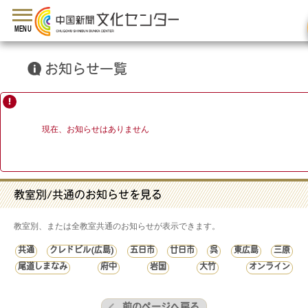
toggle
navigation
MENU
お知らせ一覧
現在、お知らせはありません
教室別/共通のお知らせを見る
教室別、または全教室共通のお知らせが表示できます。
共通
クレドビル(広島)
五日市
廿日市
呉
東広島
三原
尾道しまなみ
府中
岩国
大竹
オンライン
前のページへ戻る