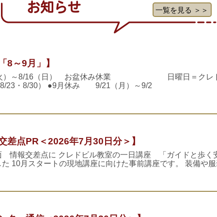
お知らせ
一覧を見る ＞＞
「8～9月」】
1（火）～8/16（日） お盆休み休業 日曜日＝クレ
8/23・8/30） ●9月休み 9/21（月）～9/2
差点PR＜2026年7月30日分＞】
面 情報交差点に クレドビル教室の一日講座 「ガイドと歩く
た 10月スタートの現地講座に向けた事前講座です。 装備や