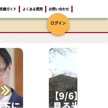
受講ガイド
よくある質問
お問い合わせ
ログイン
【9/6】海
城下に
見る米子城大