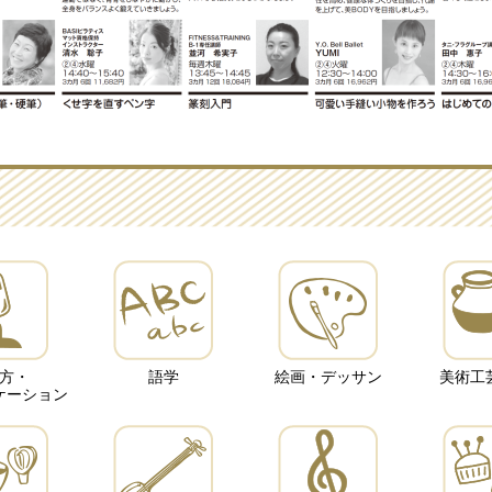
方・
語学
絵画・デッサン
美術工
ケーション