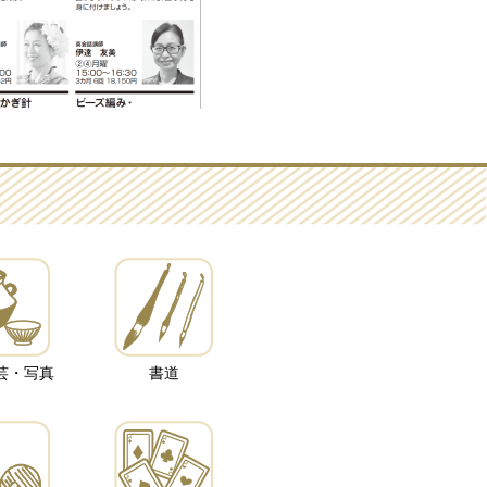
芸・写真
書道