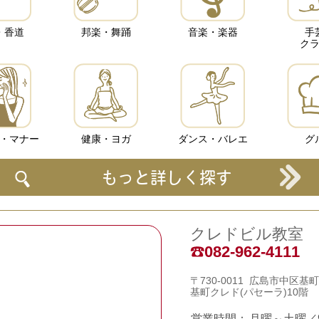
・香道
邦楽・舞踊
音楽・楽器
手
ク
・マナー
健康・ヨガ
ダンス・バレエ
グ
もっと詳しく探す
クレドビル教室
082-962-4111
〒730-0011 広島市中区基町6
基町クレド(パセーラ)10階
営業時間：
月曜～土曜／9: