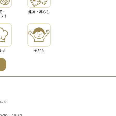
芸・
趣味・暮らし
ラフト
ルメ
子ども
-78
30～18:30