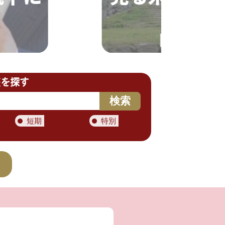
日曜日 月１
座を探す
検索
短期
特別