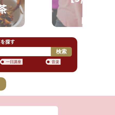
茶
日曜日 その
座を探す
検索
一日講座
音楽