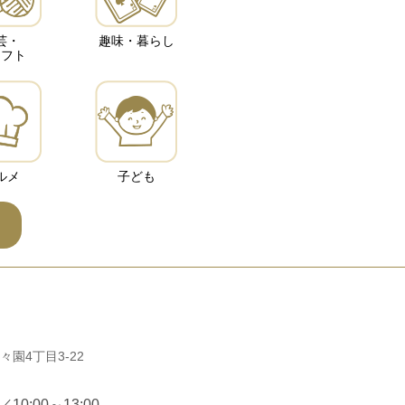
芸・
趣味・暮らし
ラフト
ルメ
子ども
々園4丁目3-22
0:00～13:00、