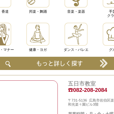
・香道
邦楽・舞踊
音楽・楽器
手
ク
・マナー
健康・ヨガ
ダンス・バレエ
グ
もっと詳しく探す
五日市教室
082-208-2084
〒731-5136 広島市佐伯区楽
和光楽々園ビル3階
営業時間：
月・金・土曜／1