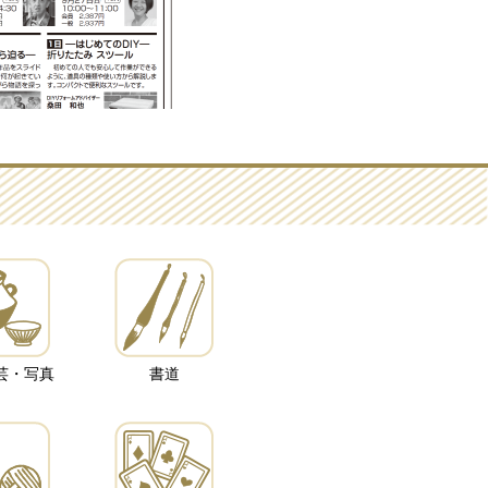
芸・写真
書道