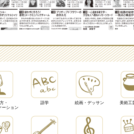
方・
語学
絵画・デッサン
美術工
ケーション