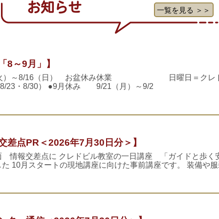
お知らせ
一覧を見る ＞＞
「8～9月」】
1（火）～8/16（日） お盆休み休業 日曜日＝クレ
8/23・8/30） ●9月休み 9/21（月）～9/2
差点PR＜2026年7月30日分＞】
面 情報交差点に クレドビル教室の一日講座 「ガイドと歩く
た 10月スタートの現地講座に向けた事前講座です。 装備や