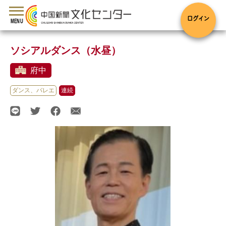
toggle
navigation
ログイン
MENU
ソシアルダンス（水昼）
府中
ダンス、バレエ
連続