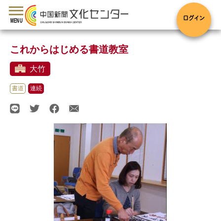
toggle
navigation
ログイン
MENU
これからはじめる書道教室
大竹
書道
連続