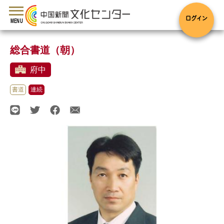
toggle
navigation
ログイン
MENU
総合書道（朝）
府中
書道
連続