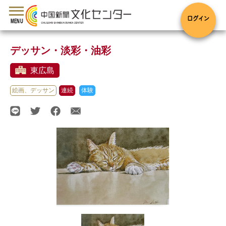
toggle
navigation
ログイン
MENU
デッサン・淡彩・油彩
東広島
絵画、デッサン
連続
体験