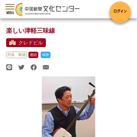
toggle
navigation
ログイン
MENU
楽しい津軽三味線
クレドビル
邦楽、舞踊
連続
体験