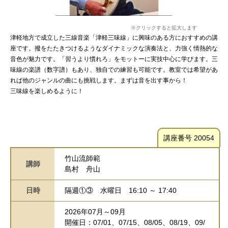
※クリックすると拡大します
津軽地方で成立した三線音楽「津軽三味線」に興味のある方におすすめの講
座です。撥をたたきつけるようなダイナミックな演奏法と、力強く情熱的な
音色が魅力です。「習うより慣れろ」をモットーに実技中心に学びます。三
味線の楽譜（数字譜）もあり、独自での練習も可能です。教室では希望があ
れば他のジャンルの曲にも挑戦します。まずは音を出す事から！
三味線を楽しめるように！
講座番号 20054
竹山流師範
講師
島村 舟山
日時
隔週①③
水曜日
16:10 ～ 17:40
2026年07月～09月
開催日：07/01、07/15、08/05、08/19、09/