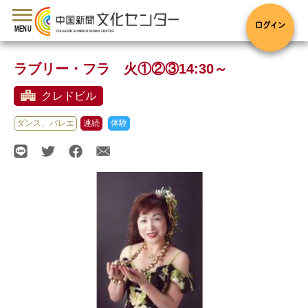
toggle
navigation
ログイン
MENU
ラブリー・フラ 火①②③14:30～
クレドビル
ダンス、バレエ
連続
体験