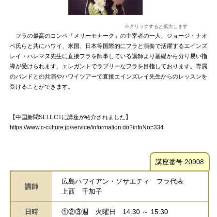
※クリックすると拡大します
フラの最高のコンペ「メリーモナーク」の主宰者の一人、ジョージ・ナオ
ペ氏らと共にハワイ、米国、日本等国際的にフラと演奏で活躍するエインズ
レイ・ハレマヌ先生に直接フラを師事している講師より基礎から分り易い指
導が受けられます。エレガントでラブリーなフラを目指しております。専属
のバンドとの共演やハワイツアーで直接エインズレイ先生からのレッスンを
受けることができます。
【中国新聞SELECTに講座が紹介されました】
https://www.c-culture.jp/service/information.do?infoNo=334
講座番号 20908
広島ハワイアン・ソサエティ フラ代表
講師
上西 千加子
日時
①②③週
火曜日
14:30 ～ 15:30