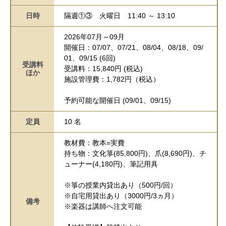
日時
隔週①③
火曜日
11:40 ～ 13:10
2026年07月～09月
開催日：07/07、07/21、08/04、08/18、09/
01、09/15 (6回)
受講料
受講料：15,840円 (税込)
ほか
施設管理費：1,782円（税込）
予約可能な開催日 (09/01、09/15)
定員
10 名
教材費：教本=実費
持ち物：文化箏(85,800円)、爪(8,690円)、チ
ューナー(4,180円)、筆記用具
※箏の授業内貸出あり（500円/回）
※自宅用貸出あり（3000円/3ヵ月）
備考
※楽器は講師へ注文可能