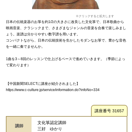
※クリックすると拡大します
日本の伝統楽器のお箏を約1/2の大きさに改良した文化箏で、日本歌曲から
映画音楽、クラシックまで、さまざまなジャンルの音楽を合奏で楽しみまし
ょう。楽譜は分かりやすい数字譜を用います。
コンパクトながら、日本の伝統技術を生かしたモダンなお箏で、豊かな音色
を一緒に奏でませんか。
1曲を3～8回のレッスンで仕上げるペースで進めていきます。（季節によっ
て変わります）
【中国新聞SELECTに講座が紹介されました】
https://www.c-culture.jp/service/information.do?infoNo=334
講座番号 31657
文化箏認定講師
講師
三好 ゆかり