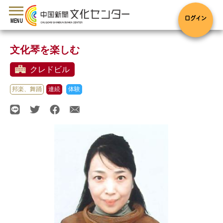
toggle
navigation
ログイン
MENU
文化琴を楽しむ
クレドビル
邦楽、舞踊
連続
体験