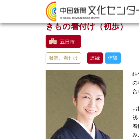
きもの着付け（初歩）
五日市
服飾、着付け
連続
体験
紬
の
合
お
初
着
み