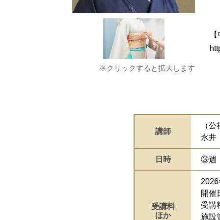
【
ht
※クリックすると拡大します
（公
講師
永井
日時
③週
202
開催日
受講料
受講料
ほか
施設