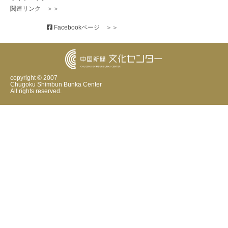
関連リンク　＞＞
 Facebookページ　＞＞
copyright © 2007
Chugoku Shimbun Bunka Center
All rights reserved.