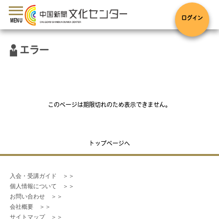
toggle
navigation
ログイン
MENU
エラー
このページは期限切れのため表示できません。
トップページへ
入会・受講ガイド　＞＞
個人情報について　＞＞
お問い合わせ　＞＞
会社概要　＞＞
サイトマップ　＞＞