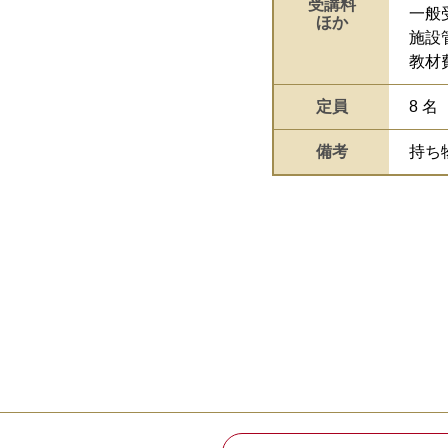
受講料
一般受
ほか
施設
教材費
定員
8 
備考
持ち