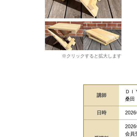
※クリックすると拡大します
ＤＩ
講師
桑田
日時
2026
202
会員受