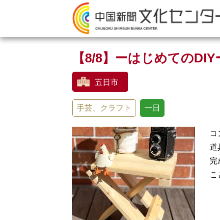
【8/8】ーはじめてのDI
五日市
手芸、クラフト
一日
コ
道
完
こ