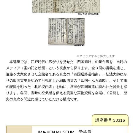
※クリックすると拡大します
本講座では、江戸時代に広がりを見せた「四国遍路」の舞台裏を、当時の
メディア（案内記と絵図）という視点から探ります。全３回の講義を通じ、
遍路を大衆化させた立役者である真念の『四国辺路道指南』、弘法大師ゆか
りの四国霊場を初めて可視化した細田周英の『四国へんろ絵図』、そして旅
の記憶を彩った「札所境内図」を軸に、庶民が四国遍路に誘われた背景を探
ります。各回、当時の空気感を伝える貴重な実物資料を会場にて公開し、歴
史の息吹を間近に感じていただける構成です。
講座番号 33316
IMA-KEN MUSEUM 学芸員