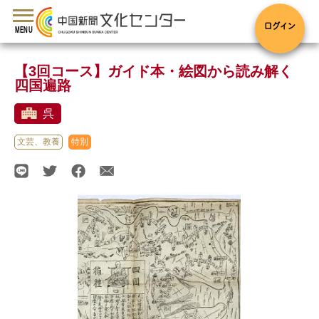
toggle
navigation
ログイン
MENU
【3回コース】ガイド本・絵図から読み解く
四国遍路
呉
文芸、教養
特別