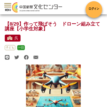
toggle
navigation
ログイン
MENU
【8/29】作って飛ばそう ドローン組み立て
講座【小学生対象】
呉
子ども
一日