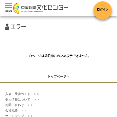
toggle
navigation
ログイン
MENU
エラー
このページは期限切れのため表示できません。
トップページへ
入会・受講ガイド　＞＞
個人情報について　＞＞
お問い合わせ　＞＞
会社概要　＞＞
サイトマップ　＞＞