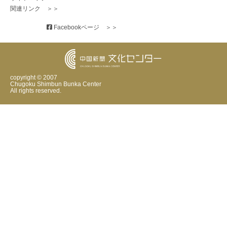
関連リンク　＞＞
 Facebookページ　＞＞
copyright © 2007
Chugoku Shimbun Bunka Center
All rights reserved.