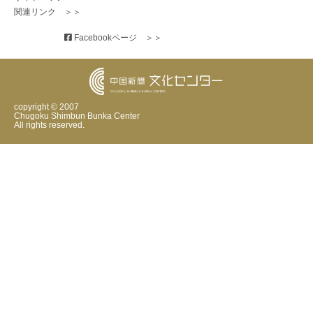
関連リンク　＞＞
 Facebookページ　＞＞
copyright © 2007
Chugoku Shimbun Bunka Center
All rights reserved.