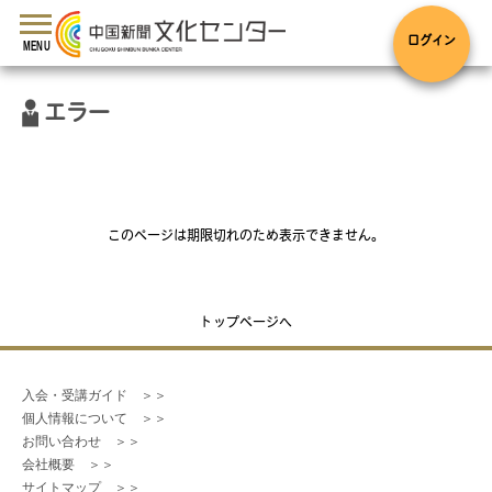
toggle
navigation
ログイン
MENU
エラー
このページは期限切れのため表示できません。
トップページへ
入会・受講ガイド　＞＞
個人情報について　＞＞
お問い合わせ　＞＞
会社概要　＞＞
サイトマップ　＞＞