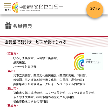
toggle
navigation
ログイン
MENU
会員特典
会員証で割引サービスが受けられる
〈広島市〉
ひろしま美術館、広島県立美術館、
泉美術館、
パセーラ対象店舗
〈呉市〉
呉市立美術館、蘭島文化振興施設（蘭島閣美術、同別館、
松檮園、三之瀬御本陣芸術文化館、白雪楼、昆虫の家）、
呉阪急ホテル内飲食店、クレイトンベイホテル内飲食店
〈福山市〉
福山市立福山城博物館、ふくやま美術館、ふくやま書道美術館、
ふくやま文学館、福山市鞆の浦歴史民俗資料館、
福山市松永はきもの資料館
〈尾道市〉