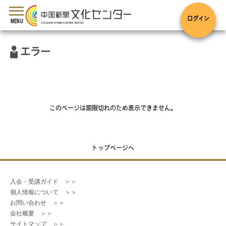
toggle
navigation
ログイン
MENU
エラー
このページは期限切れのため表示できません。
トップページへ
入会・受講ガイド　＞＞
個人情報について　＞＞
お問い合わせ　＞＞
会社概要　＞＞
サイトマップ　＞＞