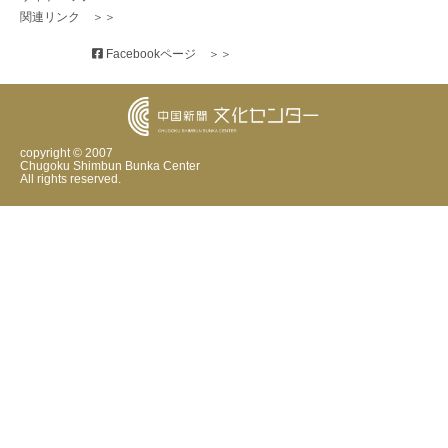
関連リンク　＞＞
 Facebookページ　＞＞
copyright © 2007
Chugoku Shimbun Bunka Center
All rights reserved.