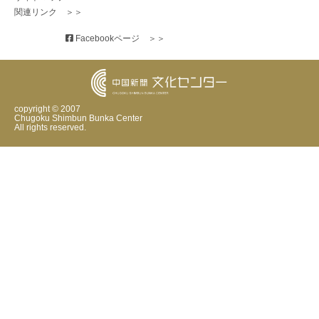
関連リンク　＞＞
 Facebookページ　＞＞
copyright © 2007
Chugoku Shimbun Bunka Center
All rights reserved.