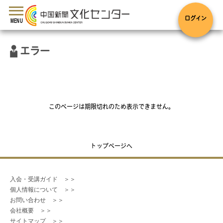
toggle
navigation
ログイン
MENU
エラー
このページは期限切れのため表示できません。
トップページへ
入会・受講ガイド　＞＞
個人情報について　＞＞
お問い合わせ　＞＞
会社概要　＞＞
サイトマップ　＞＞