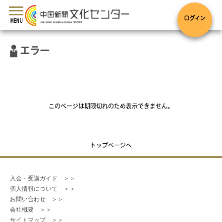
toggle
navigation
ログイン
MENU
エラー
このページは期限切れのため表示できません。
トップページへ
入会・受講ガイド　＞＞
個人情報について　＞＞
お問い合わせ　＞＞
会社概要　＞＞
サイトマップ　＞＞