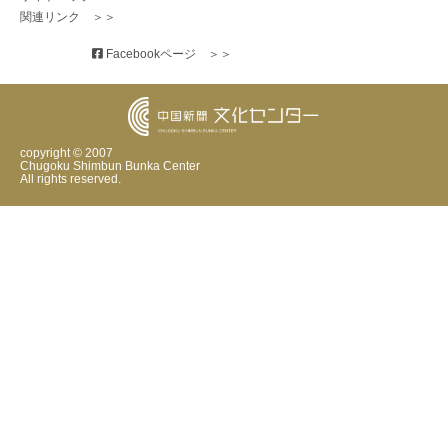
関連リンク　＞＞
 Facebookページ　＞＞
copyright © 2007
Chugoku Shimbun Bunka Center
All rights reserved.