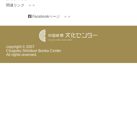
関連リンク　＞＞
 Facebookページ　＞＞
copyright © 2007
Chugoku Shimbun Bunka Center
All rights reserved.