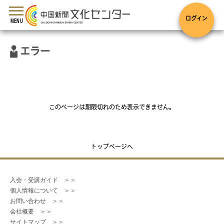
toggle
navigation
ログイン
MENU
エラー
このページは期限切れのため表示できません。
トップページへ
入会・受講ガイド　＞＞
個人情報について　＞＞
お問い合わせ　＞＞
会社概要　＞＞
サイトマップ　＞＞