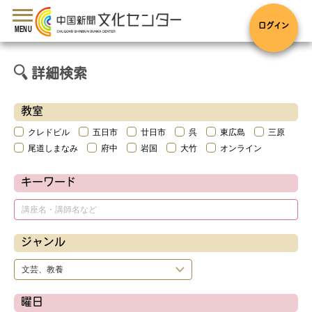
toggle
navigation
ログイン
MENU
詳細検索
教室
クレドビル
五日市
廿日市
呉
東広島
三原
尾道しまなみ
府中
岩国
大竹
オンライン
キーワード
ジャンル
曜日