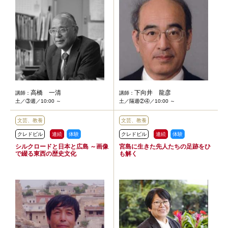
高橋 一清
下向井 龍彦
講師：
講師：
土／③週／10:00 ～
土／隔週②④／10:00 ～
文芸、教養
文芸、教養
クレドビル
連続
体験
クレドビル
連続
体験
シルクロードと日本と広島 ～画像
宮島に生きた先人たちの足跡をひ
で綴る東西の歴史文化
も解く