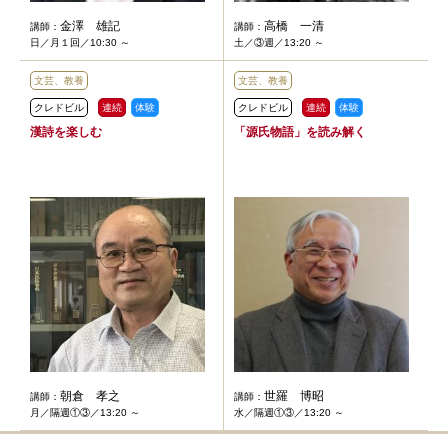
金澤 雄記
高橋 一清
講師：
講師：
日／月１回／10:30 ～
土／③週／13:20 ～
文芸、教養
文芸、教養
クレドビル
連続
体験
クレドビル
連続
体験
漢詩を楽しむ
「源氏物語」を読み解く
朝倉 孝之
世羅 博昭
講師：
講師：
月／隔週①③／13:20 ～
水／隔週①③／13:20 ～