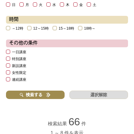
日
月
火
水
木
金
土
時間
～12時
12～15時
15～18時
18時～
その他の条件
一日講座
特別講座
新設講座
女性限定
連続講座
選択解除
検索する
66
検索結果
件
1 ～ 8 件を表示