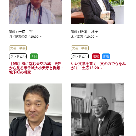
松﨑 哲
舩附 洋子
講師：
講師：
月／隔週①③／10:00 ～
木／②週／10:00 ～
文芸、教養
文芸、教養
クレドビル
１日
クレドビル
連続
体験
【9/6】海に臨む天空の城 史料
いい文章を書く 文の力で心をみ
から見る米子城大小天守と御殿・
がく 土③13:20～
城下町の町家