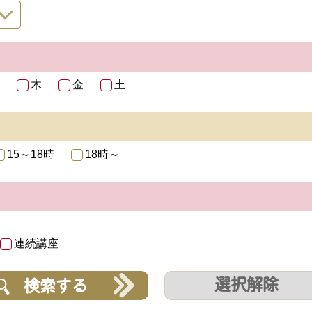
木
金
土
15～18時
18時～
連続講座
選択解除
検索する