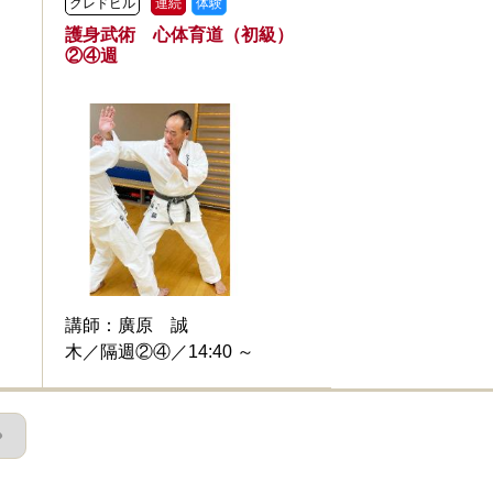
クレドビル
連続
体験
）
護身武術 心体育道（初級）
②④週
講師：
廣原 誠
木／隔週②④／14:40 ～