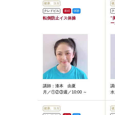
健康、ヨガ
健
クレドビル
連続
体験
ク
転倒防止イス体操
”
ー
講師：
漆本 由夏
講
月／①②③週／10:00 ～
水
健康、ヨガ
健