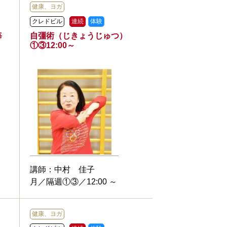
健康、ヨガ
クレドビル
連続
体験
毎
自彊術（じきょうじゅつ）
①③12:00～
講師：
中村 佳子
月／隔週①③／12:00 ～
健康、ヨガ