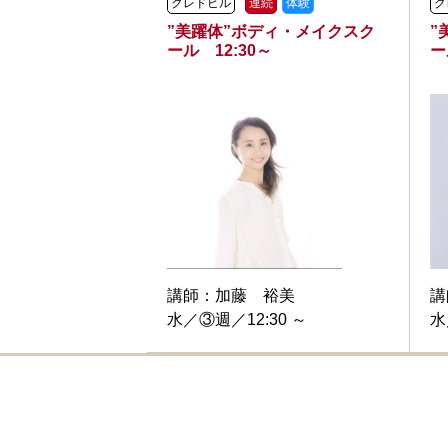
クレドビル
連続
体験
ク
”美躍体”ボディ・メイクスク
”
ール 12:30～
ー
講師：
加藤 裕美
講
水／③週／12:30 ～
水