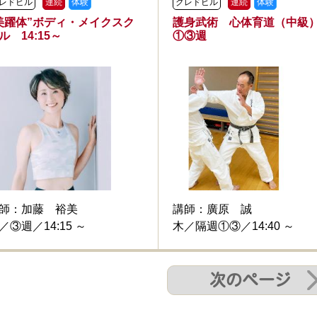
レドビル
連続
体験
クレドビル
連続
体験
美躍体”ボディ・メイクスク
護身武術 心体育道（中級
ル 14:15～
①③週
師：
加藤 裕美
講師：
廣原 誠
／③週／14:15 ～
木／隔週①③／14:40 ～
次のページ