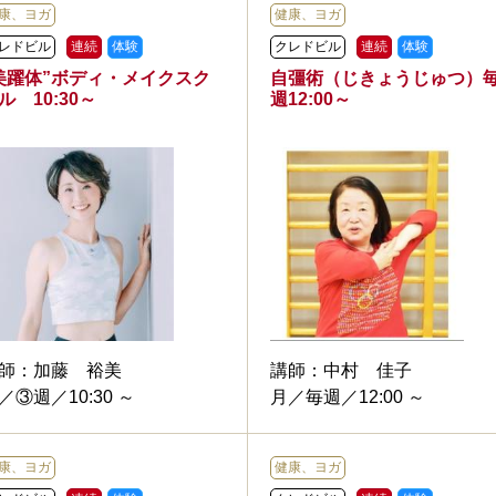
康、ヨガ
健康、ヨガ
レドビル
連続
体験
クレドビル
連続
体験
美躍体”ボディ・メイクスク
自彊術（じきょうじゅつ）
ル 10:30～
週12:00～
師：
加藤 裕美
講師：
中村 佳子
／③週／10:30 ～
月／毎週／12:00 ～
康、ヨガ
健康、ヨガ