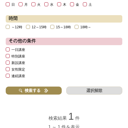
日
月
火
水
木
金
土
時間
～12時
12～15時
15～18時
18時～
その他の条件
一日講座
特別講座
新設講座
女性限定
連続講座
選択解除
検索する
1
検索結果
件
1 ～ 1 件を表示