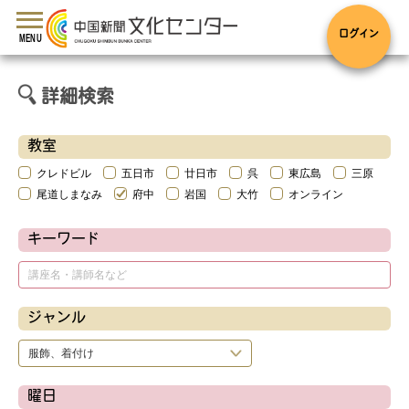
toggle
navigation
ログイン
MENU
詳細検索
教室
クレドビル
五日市
廿日市
呉
東広島
三原
尾道しまなみ
府中
岩国
大竹
オンライン
キーワード
ジャンル
曜日