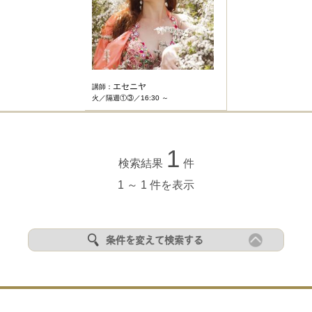
エセニヤ
講師：
火／隔週①③／16:30 ～
1
検索結果
件
1 ～ 1 件を表示
条件を変えて検索する