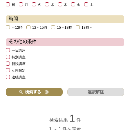
日
月
火
水
木
金
土
時間
～12時
12～15時
15～18時
18時～
その他の条件
一日講座
特別講座
新設講座
女性限定
連続講座
選択解除
検索する
1
検索結果
件
1 ～ 1 件を表示