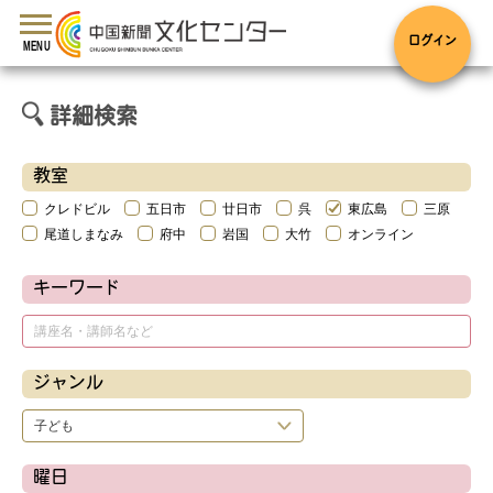
toggle
navigation
ログイン
MENU
詳細検索
教室
クレドビル
五日市
廿日市
呉
東広島
三原
尾道しまなみ
府中
岩国
大竹
オンライン
キーワード
ジャンル
曜日