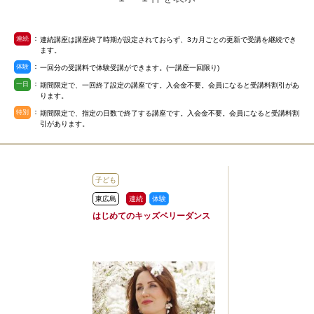
：
連続
連続講座は講座終了時期が設定されておらず、3カ月ごとの更新で受講を継続でき
ます。
：
体験
一回分の受講料で体験受講ができます。(一講座一回限り)
：
一日
期間限定で、一回終了設定の講座です。入会金不要。会員になると受講料割引があ
ります。
：
特別
期間限定で、指定の日数で終了する講座です。入会金不要。会員になると受講料割
引があります。
子ども
東広島
連続
体験
はじめてのキッズベリーダンス