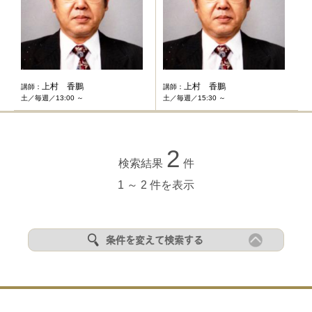
上村 香鵬
上村 香鵬
講師：
講師：
土／毎週／13:00 ～
土／毎週／15:30 ～
2
検索結果
件
1 ～ 2 件を表示
条件を変えて検索する