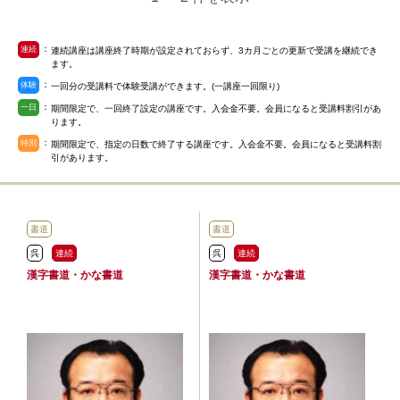
：
連続
連続講座は講座終了時期が設定されておらず、3カ月ごとの更新で受講を継続でき
ます。
：
体験
一回分の受講料で体験受講ができます。(一講座一回限り)
：
一日
期間限定で、一回終了設定の講座です。入会金不要。会員になると受講料割引があ
ります。
：
特別
期間限定で、指定の日数で終了する講座です。入会金不要。会員になると受講料割
引があります。
書道
書道
呉
連続
呉
連続
漢字書道・かな書道
漢字書道・かな書道