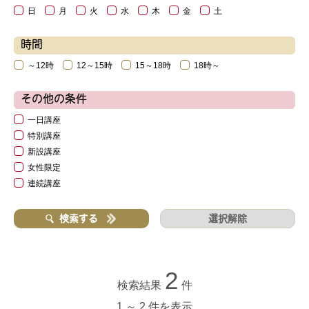
日
月
火
水
木
金
土
時間
～12時
12～15時
15～18時
18時～
その他の条件
一日講座
特別講座
新設講座
女性限定
連続講座
選択解除
検索する
2
検索結果
件
1 ～ 2 件を表示