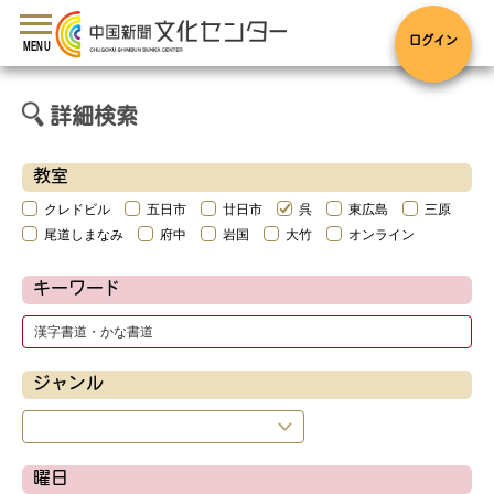
toggle
navigation
ログイン
MENU
詳細検索
教室
クレドビル
五日市
廿日市
呉
東広島
三原
尾道しまなみ
府中
岩国
大竹
オンライン
キーワード
ジャンル
曜日