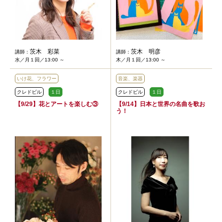
茨木 彩菜
茨木 明彦
講師：
講師：
水／月１回／13:00 ～
木／月１回／13:00 ～
いけ花、フラワー
音楽、楽器
クレドビル
１日
クレドビル
１日
【9/29】花とアートを楽しむ③
【9/14】日本と世界の名曲を歌お
う！