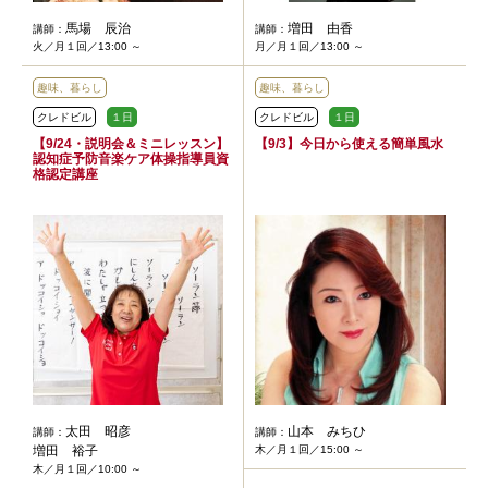
馬場 辰治
増田 由香
講師：
講師：
火／月１回／13:00 ～
月／月１回／13:00 ～
趣味、暮らし
趣味、暮らし
クレドビル
１日
クレドビル
１日
【9/24・説明会＆ミニレッスン】
【9/3】今日から使える簡単風水
認知症予防音楽ケア体操指導員資
格認定講座
太田 昭彦
山本 みちひ
講師：
講師：
増田 裕子
木／月１回／15:00 ～
木／月１回／10:00 ～