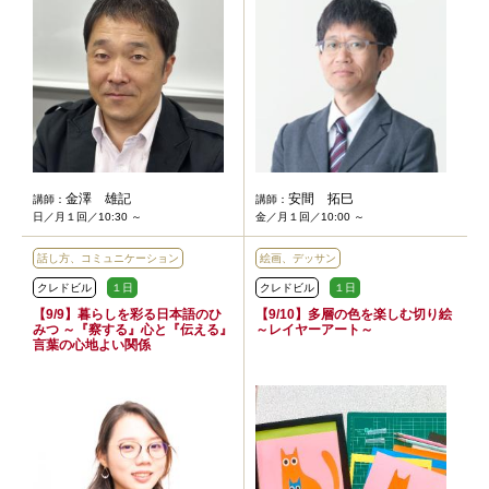
金澤 雄記
安間 拓巳
講師：
講師：
日／月１回／10:30 ～
金／月１回／10:00 ～
話し方、コミュニケーション
絵画、デッサン
クレドビル
１日
クレドビル
１日
【9/9】暮らしを彩る日本語のひ
【9/10】多層の色を楽しむ切り絵
みつ ～『察する』心と『伝える』
～レイヤーアート～
言葉の心地よい関係