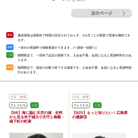
次のページ
：
連続
連続講座は講座終了時期が設定されておらず、3カ月ごとの更新で受講を継続でき
ます。
：
体験
一回分の受講料で体験受講ができます。(一講座一回限り)
：
一日
期間限定で、一回終了設定の講座です。入会金不要。会員になると受講料割引があ
ります。
：
特別
期間限定で、指定の日数で終了する講座です。入会金不要。会員になると受講料割
引があります。
文芸、教養
文芸、教養
クレドビル
１日
クレドビル
１日
【9/6】海に臨む天空の城 史料
【9/25】もっと知りたい！広島県
から見る米子城大小天守と御殿・
の遺跡③
城下町の町家