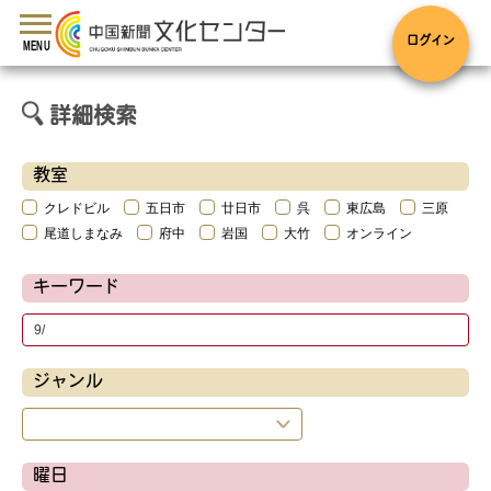
toggle
navigation
ログイン
MENU
詳細検索
教室
クレドビル
五日市
廿日市
呉
東広島
三原
尾道しまなみ
府中
岩国
大竹
オンライン
キーワード
ジャンル
曜日