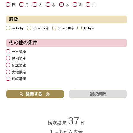
日
月
火
水
木
金
土
時間
～12時
12～15時
15～18時
18時～
その他の条件
一日講座
特別講座
新設講座
女性限定
連続講座
選択解除
検索する
37
検索結果
件
1 ～ 8 件を表示